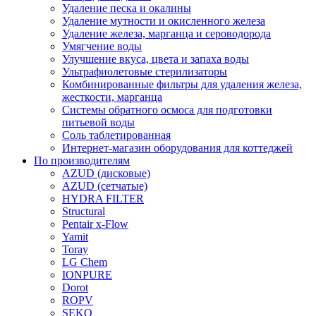
Удаление песка и окалины
Удаление мутности и окисленного железа
Удаление железа, марганца и сероводорода
Умягчение воды
Улучшение вкуса, цвета и запаха воды
Ультрафиолетовые стерилизаторы
Комбинированные фильтры для удаления железа,
жесткости, марганца
Системы обратного осмоса для подготовки
питьевой воды
Соль таблетированная
Интернет-магазин оборудования для коттеджей
По производителям
AZUD (дисковые)
AZUD (сетчатые)
HYDRA FILTER
Structural
Pentair x-Flow
Yamit
Toray
LG Chem
IONPURE
Dorot
ROPV
SEKO