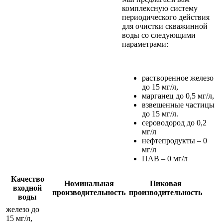
комплексную систему
периодического действия
для очистки скважинной
воды со следующими
параметрами:
растворенное железо
до 15 мг/л,
марганец до 0,5 мг/л,
взвешенные частицы
до 15 мг/л.
сероводород до 0,2
мг/л
нефтепродукты – 0
мг/л
ПАВ – 0 мг/л
Качество
Номинальная
Пиковая
входной
производительность
производительность
воды
железо до
15 мг/л,