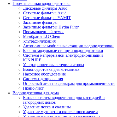
Промышленная водоподготовка
Дисковые фильтры Azud
Сетчатые фильтры Azud
Сетчатые фильтры YAMIT
Засыпные фильтры
Засыпные фильтры Hydra Filter
Промышленный осмос
Мембраны LG Chem
Ультрафильтрация
Автономные мобильные станции водоподготовки
Блочно-модульные станции водоподготовки
Системы непрерывной электродеионизации
IONPURE
Ультрафиолетовые стерилизаторы
Водоподготовка для котельных
Насосное оборудование
Системы дозирования
Опросный лист по фильтрам для промышленности
Прайс-лист
Водоподготовка для дома
Каталог систем водоочистки для коттеджей и
загородных домов
Удаление песка и окалины
Удаление мутности и окисленного железа
Удаление железа, марганца и сероводорода