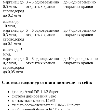
марганец до
3 – 5 одновременно
до 6 одновременно
0,5 мг/л,
открытых кранов
открытых кранов
сероводород
до 0,2 мг/л
железо до
10 мг/л,
марганец до
5 – 6 одновременно
до 7 одновременно
0,3 мг/л,
открытых кранов
открытых кранов
сероводород
до 0,1 мг/л
железо до 5
мг/л,
марганец до
6 – 8 одновременно
до 10 одновременно
0,2 мг/л,
открытых кранов
открытых кранов
сероводород
до 0,05 мг/л
Система водоподготовки включает в себя:
фильтр Azud DF 1 1/2 Super
система дозирования Seko
контактная емкость 14х65
фильтр обезжелезиватель EIM-3 Duplex*
сорбционный фильтр ECT 3 Single