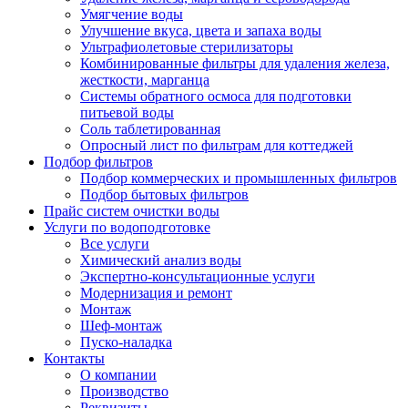
Умягчение воды
Улучшение вкуса, цвета и запаха воды
Ультрафиолетовые стерилизаторы
Комбинированные фильтры для удаления железа,
жесткости, марганца
Системы обратного осмоса для подготовки
питьевой воды
Соль таблетированная
Опросный лист по фильтрам для коттеджей
Подбор фильтров
Подбор коммерческих и промышленных фильтров
Подбор бытовых фильтров
Прайс систем очистки воды
Услуги по водоподготовке
Все услуги
Химический анализ воды
Экспертно-консультационные услуги
Модернизация и ремонт
Монтаж
Шеф-монтаж
Пуско-наладка
Контакты
О компании
Производство
Реквизиты