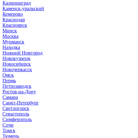
Калининград
Каменск-уральский
Кемерово
Краснодар
Красноярск
Минск
Москва
Мурманск
Находка
Нижний Новгород
Новокузнецк
Новосибирск
Новочеркасск
Омск
Пермь
Петрозаводск
Ростов-на-Дону
Самара
Санкт-Петербург
Светлогорск
Севастополь
Симферополь
Сочи
Томск
Тюмень