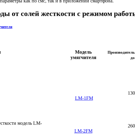
параметры как по смс, так и в приложении смартфона.
ды от солей жесткости с режимом работ
гчителя
я
Модель
Производительн
умягчителя
до
130
LM-1FM
260
LM-2FM