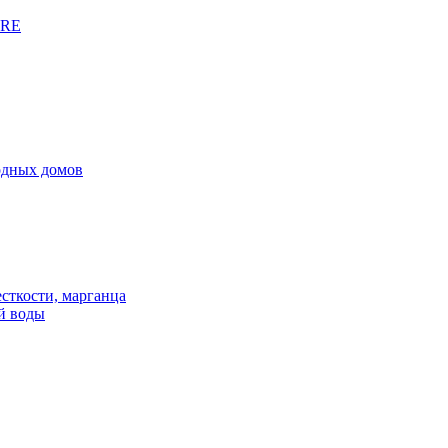
URE
родных домов
сткости, марганца
й воды