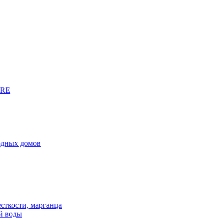
URE
родных домов
сткости, марганца
й воды