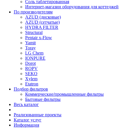
Соль таблетированная
Интернет-магазин оборудования для коттеджей
По производителям
AZUD (дисковые)
AZUD (сетчатые)
HYDRA FILTER
Structural
Pentair x-Flow
Yamit
Toray
LG Chem
IONPURE
Dorot
ROPV
SEKO
Xylem
Etatron
Подбор фильтров
Коммерческие/промышленные фильтры
Бытовые фильтры
Весь каталог
Реализованные проекты
Каталог услуг
Информация