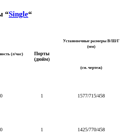
ы “
Single
“
Установочные размеры В/Ш/Г
(мм)
Порты
ость (л/час
)
(дюйм)
(см. чертеж)
0
1
1577/715/458
0
1
1425/770/458