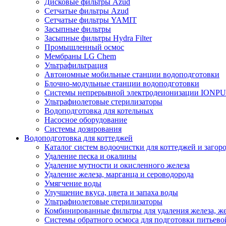
Дисковые фильтры Azud
Сетчатые фильтры Azud
Сетчатые фильтры YAMIT
Засыпные фильтры
Засыпные фильтры Hydra Filter
Промышленный осмос
Мембраны LG Chem
Ультрафильтрация
Автономные мобильные станции водоподготовки
Блочно-модульные станции водоподготовки
Системы непрерывной электродеионизации IONP
Ультрафиолетовые стерилизаторы
Водоподготовка для котельных
Насосное оборудование
Системы дозирования
Водоподготовка для коттеджей
Каталог систем водоочистки для коттеджей и заго
Удаление песка и окалины
Удаление мутности и окисленного железа
Удаление железа, марганца и сероводорода
Умягчение воды
Улучшение вкуса, цвета и запаха воды
Ультрафиолетовые стерилизаторы
Комбинированные фильтры для удаления железа, же
Системы обратного осмоса для подготовки питьево