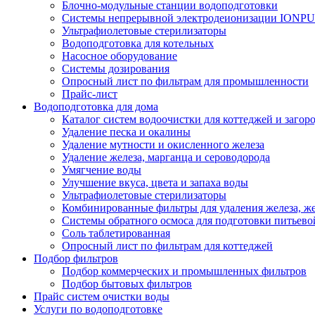
Блочно-модульные станции водоподготовки
Системы непрерывной электродеионизации IONP
Ультрафиолетовые стерилизаторы
Водоподготовка для котельных
Насосное оборудование
Системы дозирования
Опросный лист по фильтрам для промышленности
Прайс-лист
Водоподготовка для дома
Каталог систем водоочистки для коттеджей и заго
Удаление песка и окалины
Удаление мутности и окисленного железа
Удаление железа, марганца и сероводорода
Умягчение воды
Улучшение вкуса, цвета и запаха воды
Ультрафиолетовые стерилизаторы
Комбинированные фильтры для удаления железа, же
Системы обратного осмоса для подготовки питьево
Соль таблетированная
Опросный лист по фильтрам для коттеджей
Подбор фильтров
Подбор коммерческих и промышленных фильтров
Подбор бытовых фильтров
Прайс систем очистки воды
Услуги по водоподготовке