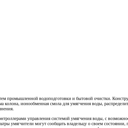
истем промышленной водоподготовки и бытовой очистки. Констру
а колона, ионообменная смола для умягчения воды, распределит
лнения.
троллерами управления системой умягчения воды, с возможност
льтры умягчители могут сообщать владельцу о своем состоянии,