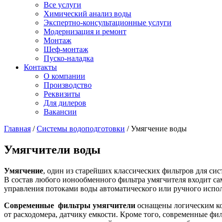
Все услуги
Химический анализ воды
Экспертно-консультационные услуги
Модернизация и ремонт
Монтаж
Шеф-монтаж
Пуско-наладка
Контакты
О компании
Производство
Реквизиты
Для дилеров
Вакансии
Главная
/
Системы водоподготовки
/
Умягчение воды
Умягчители воды
Умягчение
, один из старейших классических фильтров для с
В состав любого ионообменного фильтра умягчителя входит сам
управления потоками воды автоматического или ручного испо
Современные фильтры умягчители
оснащены логическим кон
от расходомера, датчику емкости. Кроме того, современные фи