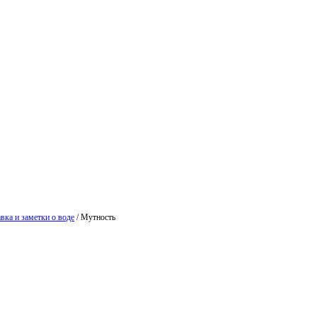
вка и заметки о воде
/
Мутность