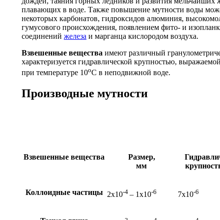
дождей, таяния горных ледников и развития мельчайших 
плавающих в воде. Также повышение мутности воды мож
некоторых карбонатов, гидроксидов алюминия, высокомо
гумусового происхождения, появлением фито- и изопланк
соединений
железа
и марганца кислородом воздуха.
Взвешенные вещества
имеют различный гранулометриче
характеризуется гидравлической крупностью, выражаемой
о
при температуре 10
С в неподвижной воде.
Производные мутности
Взвешенные вещества
Размер,
Гидравли
мм
крупность
Коллоидные частицы
-4
-6
-6
2х10
– 1х10
7х10