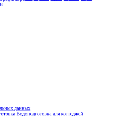
альных данных
отовка
Водоподготовка для коттеджей