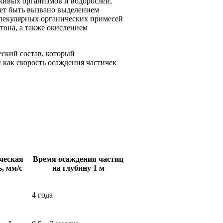
живых организмов и водорослей,
ет быть вызвано выделением
лекулярных органических примесей
тона, а также окислением
ский состав, который
 как скорость осаждения частичек
ческая
Время осаждения частиц
, мм/с
на глубину 1 м
4 года