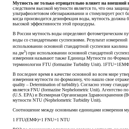
Мутность не только отрицательно влияет на внешний 
следствием высокой мутности является то, что она защи
ультрафиолетовом обеззараживании и стимулирует рост ба
когда производится дезинфекция воды, мутность должна 
высокой эффективности этой процедуры.
В России мутность воды определяют фотометрическим пу
воды со стандартными суспензиями. Результат измерений
использовании основной стандартной суспензии каолина
3
на дм
) при использовании основной стандартной суспе
измерения называют также Единица Мутности по Формаз
терминологии FTU (formazine Turbidity Unit). 1FTU=1Е
В последнее время в качестве основной во всем мире утв
измерения мутности по формазину, что нашло свое отражен
quality – Determination of turbidity). Согласно этому стан
является FNU (formazine Nephelometric Unit). Агентств
(U.S. EPA) и Всемирная Организация Здравоохранения (
мутности NTU (Nephelometric Turbidity Unit).
Соотношение между основными единицами измерения му
1 FTU(ЕМФ)=1 FNU=1 NTU