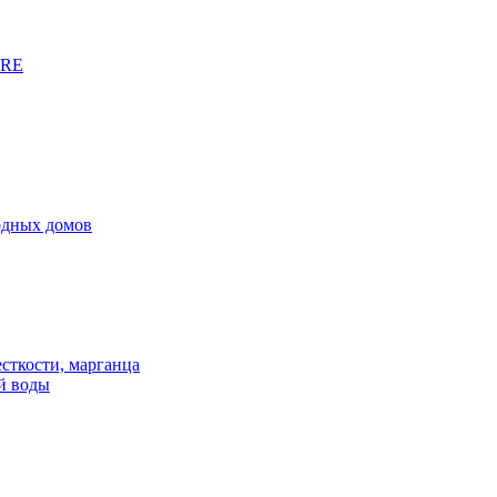
URE
родных домов
сткости, марганца
й воды