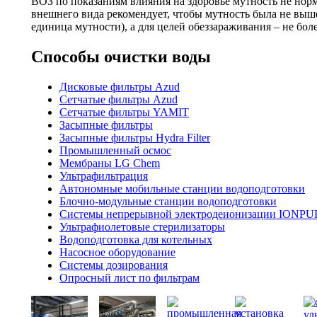
ВОЗ по показаниям влияния на здоровье мутность не норм
внешнего вида рекомендует, чтобы мутность была не выш
единица мутности), а для целей обеззараживания – не бол
Способы очистки воды
Дисковые фильтры Azud
Сетчатые фильтры Azud
Сетчатые фильтры YAMIT
Засыпные фильтры
Засыпные фильтры Hydra Filter
Промышленный осмос
Мембраны LG Chem
Ультрафильтрация
Автономные мобильные станции водоподготовки
Блочно-модульные станции водоподготовки
Системы непрерывной электродеионизации IONP
Ультрафиолетовые стерилизаторы
Водоподготовка для котельных
Насосное оборудование
Системы дозирования
Опросный лист по фильтрам