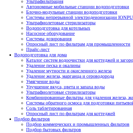
Ультрафильтрация
Автономные мобильные станции водоподготовки
Блочно-модульные станции водоподготовки
Системы непрерывной электродеионизации IONP
Ультрафиолетовые стерилизаторы
Водоподготовка для котельных
Насосное оборудование
Системы дозирования
Опросный лист по фильтрам для промышленности
Прайс-лист
Водоподготовка для дома
Каталог систем водоочистки для коттеджей и заго
Удаление песка и окалины
Удаление мутности и окисленного железа
Удаление железа, марганца и сероводорода
Умягчение воды
Улучшение вкуса, цвета и запаха воды
Ультрафиолетовые стерилизаторы
Комбинированные фильтры для удаления железа, же
Системы обратного осмоса для подготовки питьево
Соль таблетированная
Опросный лист по фильтрам для коттеджей
Подбор фильтров
Подбор коммерческих и промышленных фильтров
Подбор бытовых фильтров