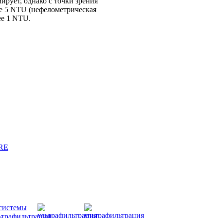
ирует, однако с точки зрения
е 5 NTU (нефелометрическая
ее 1 NTU.
URE