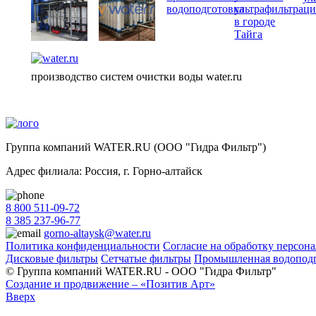
производство систем очистки воды water.ru
Группа компаний WATER.RU (ООО "Гидра Фильтр")
Адрес филиала:
Россия
, г.
Горно-алтайск
8 800 511-09-72
8 385 237-96-77
gorno-altaysk@water.ru
Политика конфиденциальности
Согласие на обработку персон
Дисковые фильтры
Сетчатые фильтры
Промышленная водоподг
© Группа компаний WATER.RU - ООО "Гидра Фильтр"
Создание и продвижение – «Позитив Арт»
Вверх