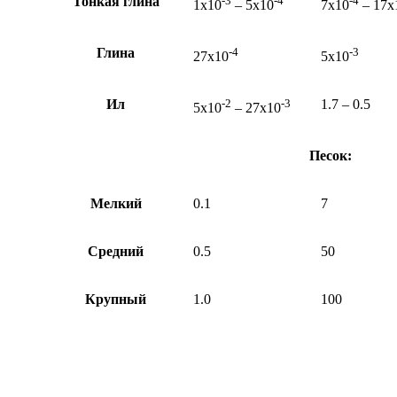
Тонкая глина
-3
-4
-4
1х10
– 5х10
7х10
– 17х
Глина
-4
-3
27х10
5х10
Ил
-2
-3
1.7 – 0.5
5х10
– 27х10
Песок:
Мелкий
0.1
7
Средний
0.5
50
Крупный
1.0
100