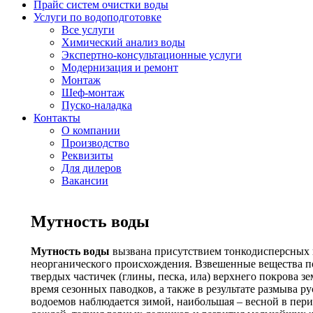
Прайс систем очистки воды
Услуги по водоподготовке
Все услуги
Химический анализ воды
Экспертно-консультационные услуги
Модернизация и ремонт
Монтаж
Шеф-монтаж
Пуско-наладка
Контакты
О компании
Производство
Реквизиты
Для дилеров
Вакансии
Мутность воды
Мутность воды
вызвана присутствием тонкодисперсных в
неорганического происхождения. Взвешенные вещества по
твердых частичек (глины, песка, ила) верхнего покрова 
время сезонных паводков, а также в результате размыва р
водоемов наблюдается зимой, наибольшая – весной в пери