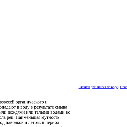
Главная
/
bz ликбез по воде
/
Спра
звесей органического и
падают в воду в результате смыва
земли дождями или талыми водами во
усла рек. Наименьшая мутность
од паводков и летом, в период