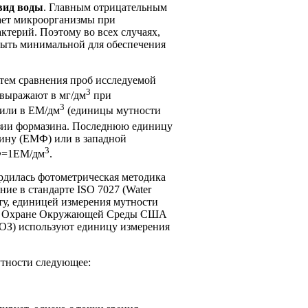
вид воды
. Главным отрицательным
щает микроорганизмы при
ктерий. Поэтому во всех случаях,
быть минимальной для обеспечения
тем сравнения проб исследуемой
3
 выражают в мг/дм
при
3
 или в ЕМ/дм
(единицы мутности
нзии формазина. Последнюю единицу
ину (ЕМФ) или в западной
3
МФ=1ЕМ/дм
.
ердилась фотометрическая методика
ие в стандарте ISO 7027 (Water
дарту, единицей измерения мутности
о по Охране Окружающей Среды США
ВОЗ) используют единицу измерения
тности следующее: