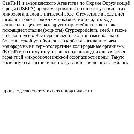
СанПиН и американского Агентства по Охране Окружающей
Среды (USEPA) предусматривается полное отсутствие этих
микроорганизмов в питьевой воде. Отсутствие в воде цист
лямблий является важным показателем того, что вода
очищена от целого ряда других простейших, таких как
покоящиеся стадии (ооцисты) Cryptosporidium, амеб, а также
энтеровирусов. Все перечисленные организмы обладают
более высокой устойчивостью к обеззараживанию, чем
колиформные и термотолератные колиформные организмы
(E.Coli) и поэтому отсутствие в воде последних не является
гарантией микробиологической безопасности воды. Такую
косвенную гарантию и дает отсутствие в воде цист лямблий.
производство систем очистки воды water.ru