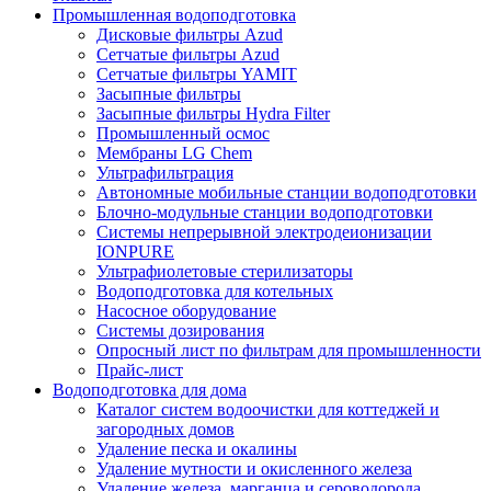
Промышленная водоподготовка
Дисковые фильтры Azud
Сетчатые фильтры Azud
Сетчатые фильтры YAMIT
Засыпные фильтры
Засыпные фильтры Hydra Filter
Промышленный осмос
Мембраны LG Chem
Ультрафильтрация
Автономные мобильные станции водоподготовки
Блочно-модульные станции водоподготовки
Системы непрерывной электродеионизации
IONPURE
Ультрафиолетовые стерилизаторы
Водоподготовка для котельных
Насосное оборудование
Системы дозирования
Опросный лист по фильтрам для промышленности
Прайс-лист
Водоподготовка для дома
Каталог систем водоочистки для коттеджей и
загородных домов
Удаление песка и окалины
Удаление мутности и окисленного железа
Удаление железа, марганца и сероводорода