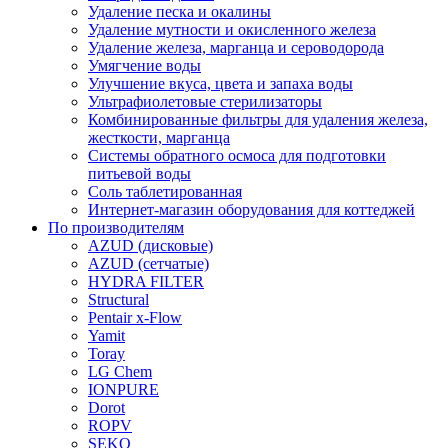
Удаление песка и окалины
Удаление мутности и окисленного железа
Удаление железа, марганца и сероводорода
Умягчение воды
Улучшение вкуса, цвета и запаха воды
Ультрафиолетовые стерилизаторы
Комбинированные фильтры для удаления железа,
жесткости, марганца
Системы обратного осмоса для подготовки
питьевой воды
Соль таблетированная
Интернет-магазин оборудования для коттеджей
По производителям
AZUD (дисковые)
AZUD (сетчатые)
HYDRA FILTER
Structural
Pentair x-Flow
Yamit
Toray
LG Chem
IONPURE
Dorot
ROPV
SEKO