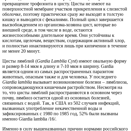
превращение трофозоита в цисту. Цисты не имеют на
поверхностной мембране участков прикрепления к слизистой
оболочке, поэтому практически сразу же выходят в толстую
кишку и выводятся с фекалиями. Полный цикл завершается
высвобождением из организма-хозяина цист, которые во
внешней среде, в том числе в воде, остаются
жизнеспособными длительное время. Они устойчивы к
кислотам, щелочам, веществам, содержащим активный хлор,
и полностью инактивируются лишь при кипячении в течение
не менее 20 минут.
Цисты лямблий (
Gardia Lamblia Cyst
) имеют овальную форму
и размер 8-14 мкм в длину и 7-10 мкм в ширину. Gardia
является одним из самых распространенных паразитом
животных, опасным также и для человека. У последнего
Giardia lamblia
вызывает возникновение болезни – лямблиоза,
сопровождающуюся кишечным растройством. Несмотря на
то, что цисты лямблий распространяются в основном через
почву, лямбиоз остается одной из основных болезней,
связанных с водой. Так, в США из 502 случаев инфекций,
вызванных употребление некачественной воды и
зафиксированных с 1980 по 1985 год, 52% были вызваны
именно Giardia lamblia /16/.
Именно в силу вышеназванных причин нормами российского