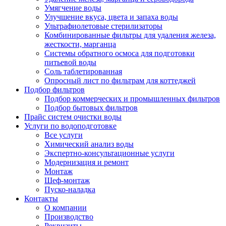
Умягчение воды
Улучшение вкуса, цвета и запаха воды
Ультрафиолетовые стерилизаторы
Комбинированные фильтры для удаления железа,
жесткости, марганца
Системы обратного осмоса для подготовки
питьевой воды
Соль таблетированная
Опросный лист по фильтрам для коттеджей
Подбор фильтров
Подбор коммерческих и промышленных фильтров
Подбор бытовых фильтров
Прайс систем очистки воды
Услуги по водоподготовке
Все услуги
Химический анализ воды
Экспертно-консультационные услуги
Модернизация и ремонт
Монтаж
Шеф-монтаж
Пуско-наладка
Контакты
О компании
Производство
Реквизиты