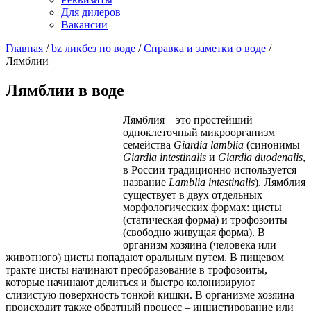
Для дилеров
Вакансии
Главная
/
bz ликбез по воде
/
Справка и заметки о воде
/
Лямблии
Лямблии в воде
Лямблия – это простейший
одноклеточный микроорганизм
семейства
Giardia lamblia
(синонимы
Giardia intestinalis
и
Giardia duodenalis
,
в России традиционно используется
название
Lamblia intestinalis
). Лямблия
существует в двух отдельных
морфологических формах: цисты
(статическая форма) и трофозоиты
(свободно живущая форма). В
организм хозяина (человека или
животного) цисты попадают оральным путем. В пищевом
тракте цисты начинают преобразование в трофозоиты,
которые начинают делиться и быстро колонизируют
слизистую поверхность тонкой кишки. В организме хозяина
происходит также обратный процесс – инцистирование или