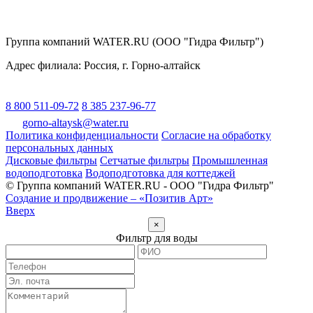
Группа компаний WATER.RU (ООО "Гидра Фильтр")
Адрес филиала:
Россия
, г.
Горно-алтайск
8 800 511-09-72
8 385 237-96-77
gorno-altaysk@water.ru
Политика конфиденциальности
Согласие на обработку
персональных данных
Дисковые фильтры
Сетчатые фильтры
Промышленная
водоподготовка
Водоподготовка для коттеджей
© Группа компаний WATER.RU - ООО "Гидра Фильтр"
Создание и продвижение – «Позитив Арт»
Вверх
×
Фильтр для воды